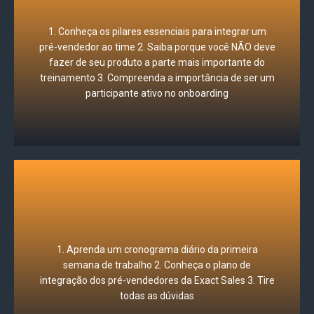
1. Conheça os pilares essenciais para integrar um
Aprenda como receber o pré-vendedor
pré-vendedor ao time 2. Saiba porque você NÃO deve
fazer de seu produto a parte mais importante do
treinamento 3. Compreenda a importância de ser um
participante ativo no onboarding
sua empresa
1. Aprenda um cronograma diário da primeira
Crie o plano de integração ideal para
semana de trabalho 2. Conheça o plano de
integração dos pré-vendedores da Exact Sales 3. Tire
todas as dúvidas