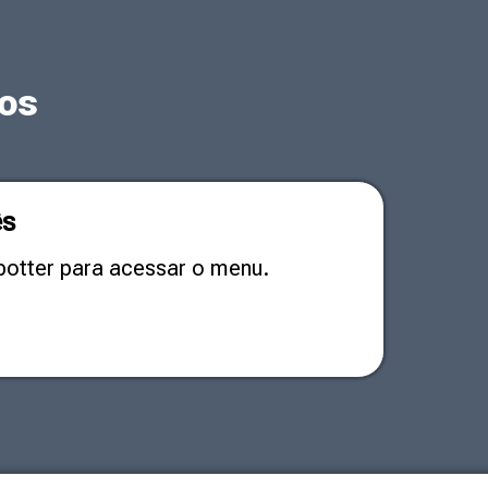
os
ês
potter para acessar o menu.