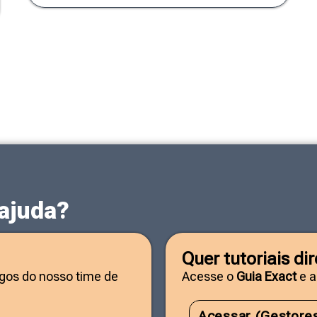
 ajuda?
Quer tutoriais d
igos do nosso time de
Acesse o
Guia Exact
e a
Acessar (Gestore