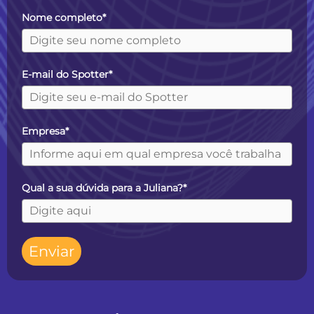
Nome completo*
E-mail do Spotter*
Empresa*
Qual a sua dúvida para a Juliana?*
Enviar