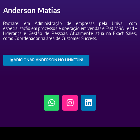
Anderson Matias
Bacharel em Administração de empresas pela Univali com
especialização em processos e operação em vendas e Fast MBA Lead –
Liderança e Gestão de Pessoas. Atualmente atua na Exact Sales,
como Coordenador na área de Customer Success.
ADICIONAR ANDERSON NO LINKEDIN!
W
I
L
h
n
i
a
s
n
t
t
k
s
a
e
a
g
d