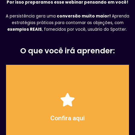
Por isso preparamos esse webinar pensando em você!
A persistência gera uma
conversão muito maior!
Aprenda
estratégias práticas para contornar as objeções, com
exemplos REAIS
, fornecidos por você, usuário do Spotter.
O que você irá aprender:
atuação
específicas para seu segmento de
insuperáveisㅤ - Dicas
contorná-las antes de se tornarem
uma comunicação eficaz - Como
Confira aqui
- Como identificar as objeções e ter