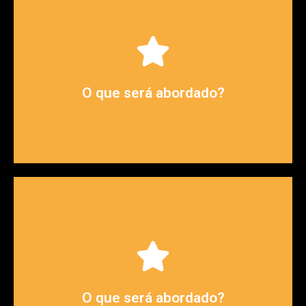
Qual diferencial notou com Exact Club?
você viu de maior valor?
Quais foram os incrementos de resultados? O que
O que será abordado?
da Exact e do Club?
Como era a operação comercial da 8Quali antes
Quais os próximos objetivos desejam alcançar?
o serviço e o Club: rotina, alinhamentos, timing.
Conta um pouco mais sobre a experiência com
O que será abordado?
Quais os ganhos de operação teve com o Club?