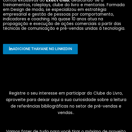
contas exclusivas do
Exact Club
, dedicando-se a
treinamentos, roleplays, clube do livro e mentorias. Formada
em Design de moda, se especializou em estratégia
empresarial e gestão de pessoas por comportamento,
indicadores e coaching. Há quase 10 anos atua na
propagação e execução de ações comerciais a partir das
técnicas de comunicação e pré-vendas unidas à tecnologia.
ADICIONE THAYANE NO LINKEDIN
Registre o seu interesse em participar do Clube do Livro,
aproveite para deixar aqui a sua curiosidade sobre a leitura
de referências bibliográficas no setor de pré-vendas e
vendas..
Vamos fazer de tudo para você tirar o máximo de proveito