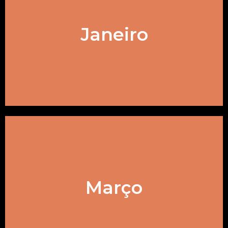
um sucesso!!!)
Dois sistemas (realizamos e foi
Janeiro
Parte 1:
treinamentos durante o mês!!!)
estendemos o assunto para os
Março
Heurísticas e Vieses (foi tão legal, que
Parte 2: