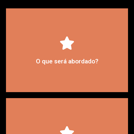
funcionalidades do Exact Spotter.
Insights para gerenciar as diversas
O que será abordado?