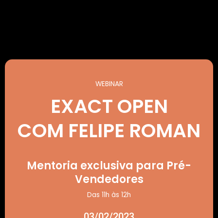
WEBINAR
EXACT OPEN
COM FELIPE ROMAN
Mentoria exclusiva para Pré-
Vendedores
Das 11h às 12h
03/02/2023