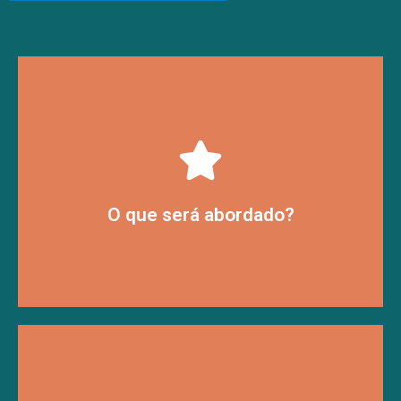
do Exact Spotter.
vendas e vendas a partir da utilização
Soluções em relação a gestão de pré-
O que será abordado?