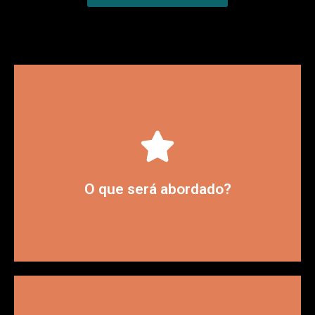
do Exact Spotter.
vendas e vendas a partir da utilização
Soluções em relação a gestão de pré-
O que será abordado?