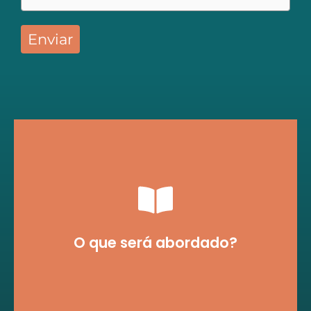
Enviar
utilização do Exact Spotter.
pré-vendas e vendas a partir da
Soluções em relação a gestão de
O que será abordado?