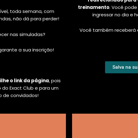
treinamento
. Você pode
ível, toda semana, com
ingressar no dia e 
ndas, não dá para perder!
Você também receberá es
ecer nas simuladas?
 garante a sua inscrição!
Salva na s
he o link da página
, pois
o do Exact Club e para um
o de convidados!