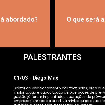
ns realizadas.
especialistas em
edor a partir das
técnicas vali
rá abordado?
O que será 
luções do dia a dia
Insights e soluçõ
PALESTRANTES
01/03 - Diego Max
Diretor de Relacionamento da Exact Sales, área que
implantação e capacitação de operações de pré-v
gestão já foram implantadas operações de pré-ve
empresas em todo o Brasil. Já ministrou palestras
diversos eventos com a temática de vendas.