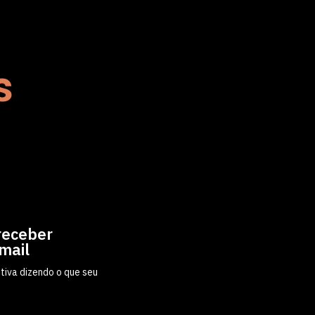
a
s
receber
mail
iva dizendo o que seu