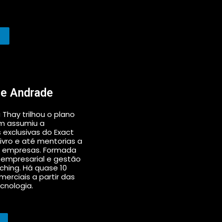
ane Andrade
hay trilhou o plano
ém assumiu a
xclusivas do Exact
livro e até mentorias a
as empresas. Formada
 empresarial e gestão
hing. Há quase 10
rciais a partir das
cnologia.