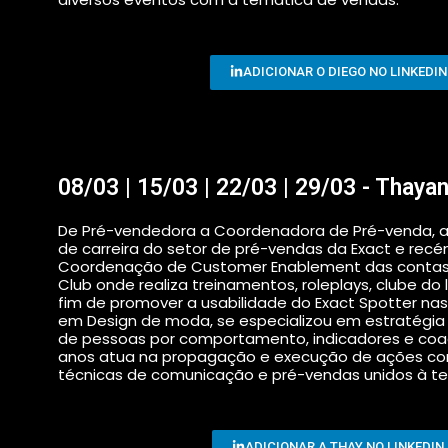
ADICIONAR O DIEGO NO LINKEDIN
08/03 | 15/03 | 22/03 | 29/03 - Thay
De Pré-vendedora a Coordenadora de Pré-venda, a T
de carreira do setor de pré-vendas da Exact e rec
Coordenação de Customer Enablement das contas e
Club onde realiza treinamentos, roleplays, clube do 
fim de promover a usabilidade do Exact Spotter n
em Design de moda, se especializou em estratégia
de pessoas por comportamento, indicadores e coac
anos atua na propagação e execução de ações come
técnicas de comunicação e pré-vendas unidos à te
ADICIONAR A THAY NO LINKEDIN