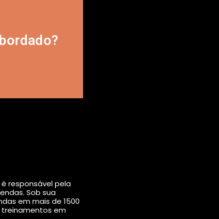
 pré-vendas.
dadas por
abordado?
es a partir de
 é responsável pela
endas. Sob sua
ndas em mais de 1500
 e treinamentos em