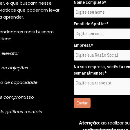
Nome completo*
ter, e que buscam nesse
práticas que poderiam levar
a aprender.
Email do Spotter*
vendedores mais buscam
ticar:
Empresa*
h elevator
Na sua empresa, vocês fazem
 de objeções
semanalmente?*
o de capacidade
de compromisso
Enviar
de gatilhos mentais
Atenção:
ao realizar s
redirecionado para 