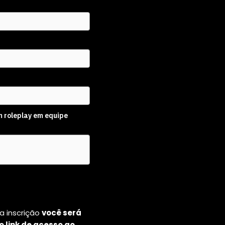
 roleplay em equipe
ua inscrição
você será
o link de acesso ao