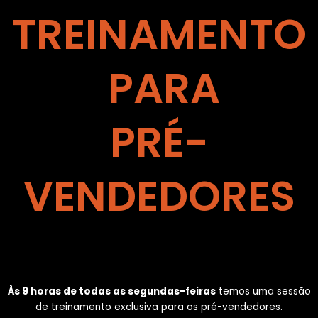
TREINAMENTO
PARA
PRÉ-
VENDEDORES
Às 9 horas de todas as segundas-feiras
temos uma sessão
de treinamento exclusiva para os pré-vendedores.