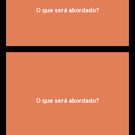
venda a partir da utilização do Exact Spotter.
Desafios e soluções relacionados ao dia a dia na pré-
O que será abordado?
profissional de pré-vendas.
Insights a partir de tendências e hacks sobre o
O que será abordado?