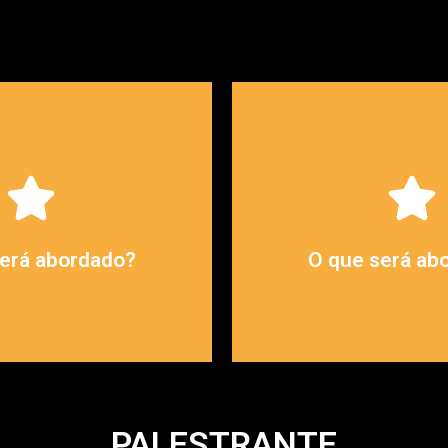
xact Spotter.
relatórios para gerên
de Business Analytics
Conhecer diferente
r a utilização na
erá abordado?
O que será ab
PALESTRANTE