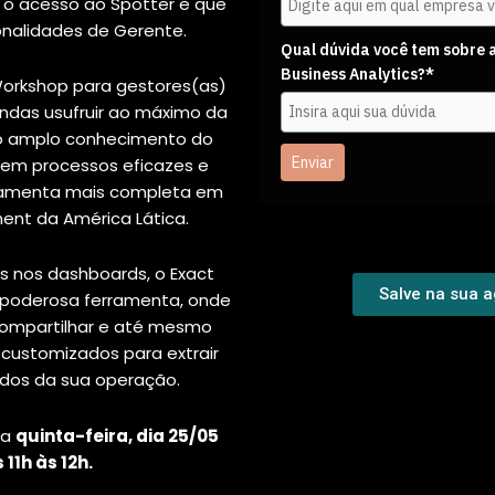
m o acesso ao Spotter e que
ionalidades de Gerente.
Qual dúvida você tem sobre 
Business Analytics?*
orkshop para gestores(as)
ndas usufruir ao máximo da
 do amplo conhecimento do
Enviar
em processos eficazes e
rramenta mais completa em
nt da América Lática.
os nos dashboards, o Exact
Salve na sua 
 poderosa ferramenta, onde
 compartilhar e até mesmo
 customizados para extrair
dos da sua operação.
na
quinta-feira, dia 25/05
 11h às 12h.