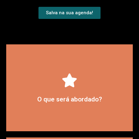
Salva na sua agenda!
Exact Sotter
funcionalidades para prospectar com o
Exercitar a utilização das diversas
O que será abordado?