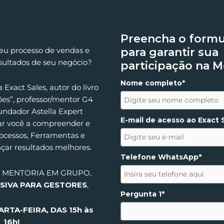
Preencha o formu
seu processo de vendas e
para garantir sua
esultados de seu negócio?
participação na M
Nome completo*
Exact Sales, autor do livro
ões”, professor/mentor G4
ndador Astella Expert
E-mail de acesso ao Exact 
ar você a compreender e
Processos, Ferramentas e
nçar resultados melhores.
Telefone WhatsApp*
A MENTORIA EM GRUPO,
SIVA PARA GESTORES
,
Pergunta 1*
ARTA-FEIRA, DAS 15h às
16h!