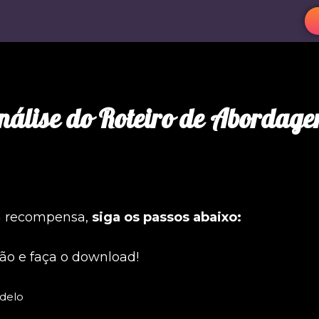
nálise do Roteiro de Abordage
 a recompensa,
s
iga os passos abaixo:
tão e faça o download!
delo