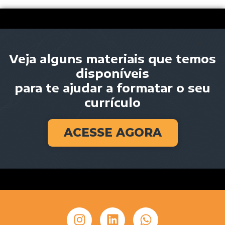
Veja alguns materiais que temos
disponíveis
para te ajudar a formatar o seu
currículo
ACESSE AGORA
I
L
W