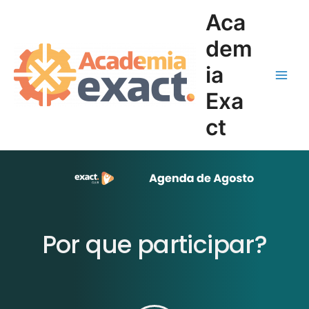
Ir
Main
Aca
para
Men
o
dem
conteúdo
ia
Exa
ct
Por que participar?