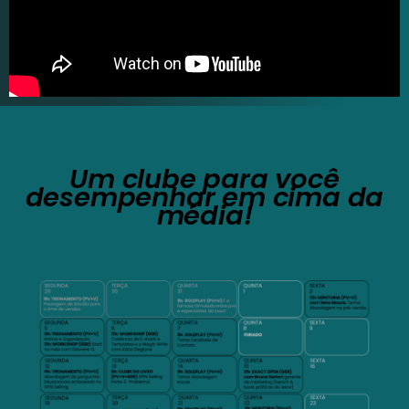
Um clube para você
desempenhar em cima da
média!