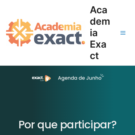
Ir
Main
Aca
para
Men
o
dem
conteúdo
ia
Exa
ct
Por que participar?