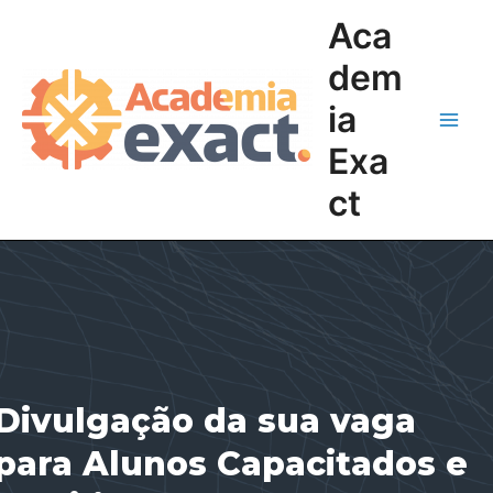
Ir
Main
Aca
para
Men
o
dem
conteúdo
ia
Exa
ct
Divulgação da sua vaga
para Alunos Capacitados e