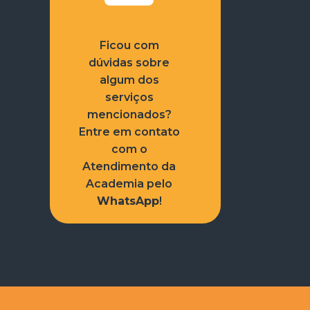
Ficou com
dúvidas sobre
algum dos
serviços
mencionados?
Entre em contato
com o
Atendimento da
Academia pelo
WhatsApp
!