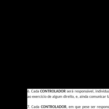
3. O 
CLIENTE 
declara que tem conhecimento das di
às obrigações estabelecidas na referida legislaç
titulares de dados pessoais.
4. O 
CLIENTE 
declara que realizará o tratamento
tratamento realizado posteriormente ao compartilh
5. O 
CLIENTE 
compromete-se a respeitar as medid
necessárias para garantir a segurança, sigilo, co
acidentais ou ilícitas de destruição, perda, altera
6. Cada 
CONTROLADOR 
será responsável, individu
ao exercício de algum direito, e, ainda comunicar t
7. Cada 
CONTROLADOR
, em que pese ser responsá