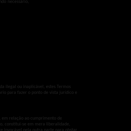
ndo necessário,
 a disponibilizar aos titulares informações sobre os
ção de que esta careça para esclarecer qualquer questão relaciona
os feito de acordo com a finalidade descrita no item 2;
do em conta a natureza do tratamento e a informação ao seu dispor, n
s pessoais, designadamente por meio de comunicação imediata de qu
esponsabilizando-se pela adoção de medidas de resposta ao inciden
sárias nos termos da lei;
 tratamento de dados realizadas, segundo os requisitos previstos na l
as legais no que diz respeito a qualquer outra operação de tratamen
a ilegal ou inaplicável, estes Termos
io para fazer o ponto de vista jurídico e
s, em relação ao cumprimento de
 constitui-se em mera liberalidade,
e invocável pela outra parte para obstar