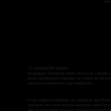
Prestar assistência à 
EXACT
, qua
normas de proteção de dados;
Prestar à 
EXACT
 toda a colabora
partir do compartilhamento de dad
Prestar assistência à 
EXACT
, ten
notificação de violações de dado
incidência nos dados pessoais, r
notificações que se mostrem neces
Manter registos das atividades de
Cumprir com todas as demais regr
12. DISPOSIÇÕES GERAIS
Se qualquer disposição destes Termos for considerad
serão considerados reduzidos na medida do necessár
executivo e continuará a ser modificado.
A não exigência imediata, por quaisquer das Parte
quaisquer dos compromissos avençados neste Termo,
não caracterizando novação, renúncia ou precedent