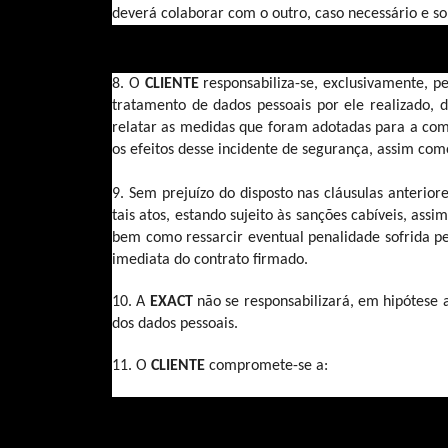
deverá colaborar com o outro, caso necessário e so
8. O 
CLIENTE 
responsabiliza-se, exclusivamente, 
tratamento de dados pessoais por ele realizado, 
relatar as medidas que foram adotadas para a comu
os efeitos desse incidente de segurança, assim co
9. Sem prejuízo do disposto nas cláusulas anterior
tais atos, estando sujeito às sanções cabíveis, as
bem como ressarcir eventual penalidade sofrida pe
imediata do contrato firmado.
10. A 
EXACT 
não se responsabilizará, em hipótese 
dos dados pessoais. 
11. O 
CLIENTE 
compromete-se a:
Disponibilizar à 
EXACT
 todas as 
atividade e acordadas no present