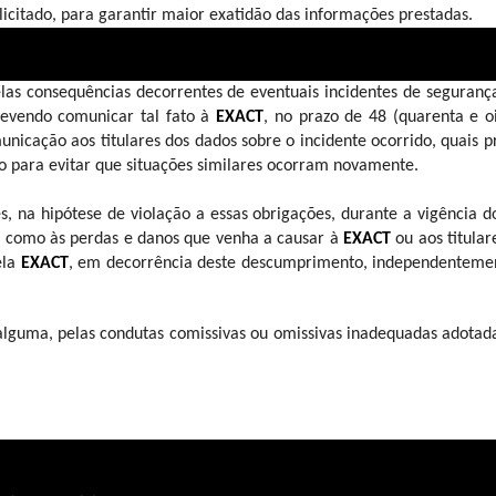
licitado, para garantir maior exatidão das informações prestadas.
pelas consequências decorrentes de eventuais incidentes de seguran
devendo comunicar tal fato à 
EXACT
, no prazo de 48 (quarenta e oi
nicação aos titulares dos dados sobre o incidente ocorrido, quais p
mo para evitar que situações similares ocorram novamente.
es, na hipótese de violação a essas obrigações, durante a vigência d
sim como às perdas e danos que venha a causar à 
EXACT
 ou aos titular
la 
EXACT
, em decorrência deste descumprimento, independentement
alguma, pelas condutas comissivas ou omissivas inadequadas adotada
informações necessárias para demonstrar o cumprimento das obrigaç
e Contrato;