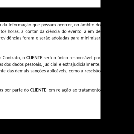
ça da informação que possam ocorrer, no âmbito do 
to) horas, a contar da ciência do evento, além de 
rovidências foram e serão adotadas para minimizar 
o Contrato, o 
CLIENTE 
será o único responsável por 
es dos dados pessoais, judicial e extrajudicialmente, 
e das demais sanções aplicáveis, como a rescisão 
s por parte do 
CLIENTE
, em relação ao tratamento 
ões decorrentes da LGPD, das normas aplicáveis à 