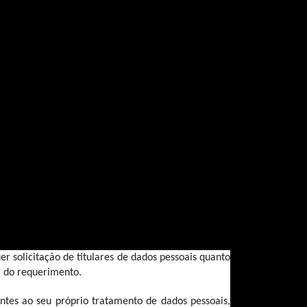
de Dados Pessoais – LGPD) e que dará cumprimento 
e dados pessoais e à segurança da informação dos 
o-se como um 
CONTROLADOR 
singular para todo o 
 descrita no item 2. 
eracionais razoáveis e adequadas, que se fizerem 
lmente, de acessos não autorizados e de situações 
to.
 solicitação de titulares de dados pessoais quanto 
ar do requerimento.
entes ao seu próprio tratamento de dados pessoais, 