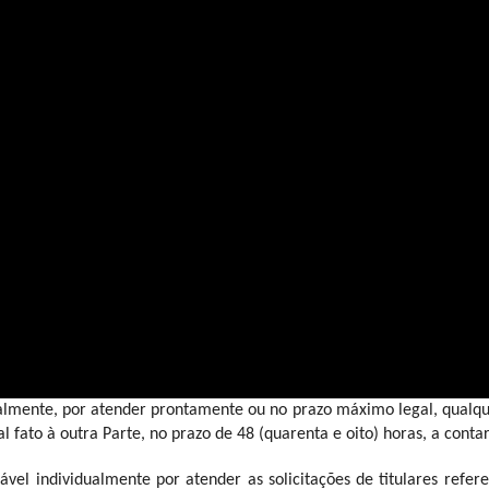
sposições constantes na Lei n. 13.709/2018 (Lei Geral de Proteção 
ão, especialmente no que diz respeito à privacidade, à proteção d
 de dados pessoais de forma independente da 
EXACT
, configurand
amento que não seja exclusivamente para cumprimento da finalidade
as de segurança físicas, digitais, técnicas, administrativas e op
nfidencialidade e integridade dos dados de caráter pessoal, especia
ção, comunicação ou qualquer forma de tratamento inadequado ou ilíci
almente, por atender prontamente ou no prazo máximo legal, qualquer
al fato à outra Parte, no prazo de 48 (quarenta e oito) horas, a cont
vel individualmente por atender as solicitações de titulares refer